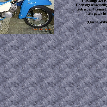
Leistung: 3,4 
Höchstgeschwindigk
Getriebe: 4 Gang 
Leergewicht:
(Quelle Wiki