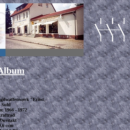
Album
Jagdwaffenwerk "Ernst
 Suhl
: 1966 - 1972
kraftrad
Zweitakt
,6 ccm