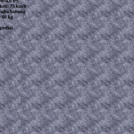
KW/4,6 PS
eit: 75 km/h
Fußschaltung
 80 kg
pedia)