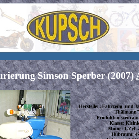
urierung Simson Sperber (2007)
Hersteller: Fahrzeug- und 
Thälmann"
Produktionszeitraum
Klasse: Klein
Motor: 1-Zyl 
Hubraum: 49